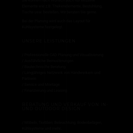
Sie können nach Wunsch auch nur einzelne
Elemente wie z.B. Thekenelemente, Bestuhlung,
Tische usw. bestellen. Wir beraten Sie gerne.
Bei der Planung wird auch das Layout für
Kühlsysteme festgelegt.
UNSERE LEISTUNGEN
/ Professionelle CAD Planung und Visualisierung
/ Ausführliche Bemusterungen
/ Bautechnische Beratung
/ Langjähriges Netzwerk von Handwerkern und
Partnern
/ Service und Montage
/ Finanzierung und Leasing
BERATUNG UND VERKAUF VON IN-
UND OUTDOOR DESIGN
/ Möbeln, Textilien, Beleuchtung, Bodenbelägen,
Kühlsysteme und mehr..