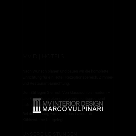
MVID | HOTELS
Nach Wunsch planen und bauen wir die komplette
Einrichtung für ein Hotel: Rezeptionsbereich, Zimmer-
und Restaurant-Einrichtung.
Den Stil legen Sie fest. Von klassisch bis modern –
alle Einrichtungselemente werden entsprechend
aufeinander abgestimmt.
Bei der Planung wird auch das Layout für
Kühlsysteme festgelegt.
UNSERE LEISTUNGEN