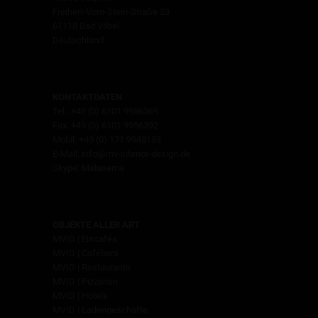
Freiherr-Vom-Stein-Straße 23
61118 Bad Vilbel
Deutschland
KONTAKTDATEN
Tel.: +49 (0) 6101 9956369
Fax: +49 (0) 6101 9956392
Mobil: +49 (0) 171 9948133
E-Mail: info@mv-interior-design.de
Skype: Malasema
OBJEKTE ALLER ART
MVID | Eiscafés
MVID | Cafébars
MVID | Restaurants
MVID | Pizzerien
MVID | Hotels
MVID | Ladengeschäfte