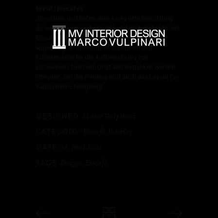
MVID | Eiscafés
Wir planen und liefern eine komplette Einrichtung
sowie professionelle Geräte und Eiszubehör für ein
Eiscafé. Die Theke wird meistens nach Maß
angefertigt. Professionelle Eisvitrinen und
Kühlelemente für die Aufbewahrung von
Eisreserven, frischem Obst und Getränken werden
integriert. Bei der Planung wird auch das Layout für
Kühlsysteme festgelegt.
Marco Vulpinari
DESIGNER
Eiscafé
Interior
CATEGORY
12. Juni 2021
DATE
Design
Eiscafé
TAGS
,