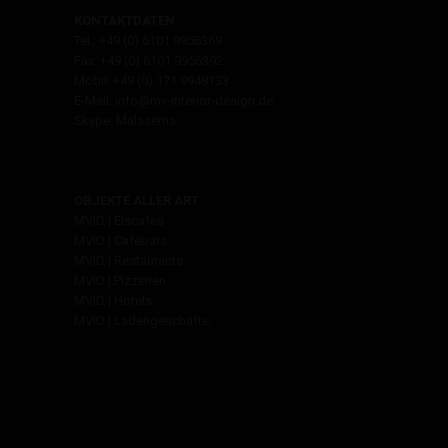
KONTAKTDATEN
Tel.: +49 (0) 6101 9956369
Fax: +49 (0) 6101 9956392
Mobil: +49 (0) 171 9948133
E-Mail: info@mv-interior-design.de
Skype: Malasema
OBJEKTE ALLER ART
MVID | Eiscafés
MVID | Cafébars
MVID | Restaurants
MVID | Pizzerien
MVID | Hotels
MVID | Ladengeschäfte